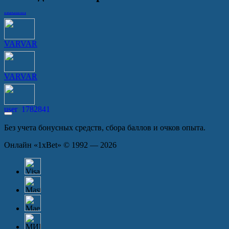
nadinn
6 000 руб.
Crazy Monkey
VARVAR
9 000 руб.
FairyLand 2
VARVAR
10 000 руб.
FairyLand 2
user_1782841
12 500 руб.
Без учета бонусных средств, сбора баллов и очков опыта.
Just Jewels Deluxe
Anst555
Онлайн «1xBet» © 1992 — 2026
5 000 руб.
BlackJack
Anst555
6 000 руб.
BlackJack
Anst555
7 000 руб.
BlackJack